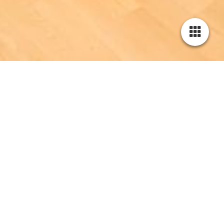
Cookie-Einstellungen
Diese Webseite verwendet Cookies, um Besuchern ein optimales
Nutzererlebnis zu bieten. Bestimmte Inhalte von Drittanbietern werden
nur angezeigt, wenn die entsprechende Option aktiviert ist. Die
Datenverarbeitung kann dann auch in einem Drittland erfolgen.
Weitere Informationen hierzu in der Datenschutzerklärung.
Feste / Veranstaltungen
Technisch notwendige
Diese Cookies sind zum Betrieb der Webseite notwendig, z.B. zum
Schutz vor Hackerangriffen und zur Gewährleistung eines
konsistenten und der Nachfrage angepassten Erscheinungsbilds der
Seite.
Analytische
Diese Cookies werden verwendet, um das Nutzererlebnis weiter zu
optimieren. Hierunter fallen auch Statistiken, die dem
Webseitenbetreiber von Drittanbietern zur Verfügung gestellt werden,
sowie die Ausspielung von personalisierter Werbung durch die