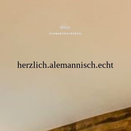
Startseite
Pauschalen
Sauna
herzlich.alemannisch.echt
Zimmer Buchung
Über uns