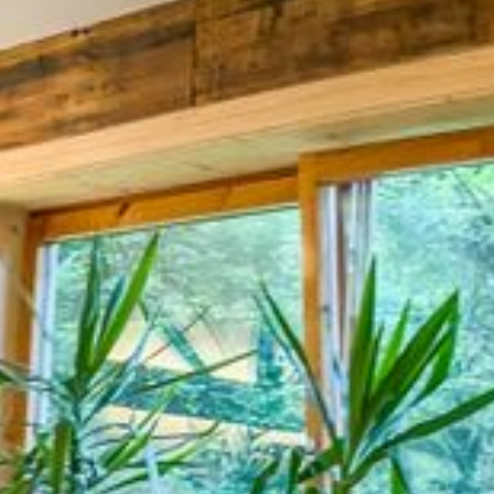
Kulinarik
Zimmer und Preise
Naturaktiv
Info & Service
Jobs
Kontakt