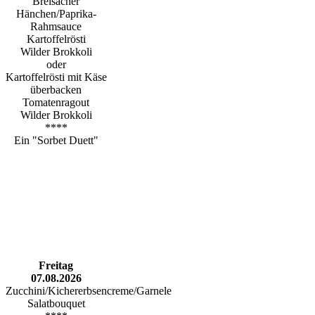
Breisacher
Hänchen/Paprika-
Rahmsauce
Kartoffelrösti
Wilder Brokkoli
oder
Kartoffelrösti mit Käse
überbacken
Tomatenragout
Wilder Brokkoli
****
Ein "Sorbet Duett"
Freitag
07.08.2026
Zucchini/Kichererbsencreme/Garnele
Salatbouquet