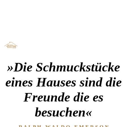
»Die Schmuckstücke
eines Hauses sind die
Freunde die es
besuchen«
R A L P H W A L D O E M E R S O N